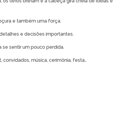
 os olhos brilham e a cabeça gira cheia de ideias e
 doçura e também uma força.
detalhes e decisões importantes.
 se sentir um pouco perdida.
t, convidados, música, cerimônia, festa…