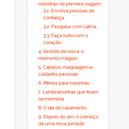
noivinhas de primeira viagem
3.1.
Envolva pessoas de
confiança
3.2.
Pesquise com calma
3.3.
Faça tudo com o
coração
4.
Vestido de noiva: o
momento mágico
5.
Cabelos, maquiagem e
cuidados pessoais
6.
Mimos para noivinhas
7.
Lembrancinhas que ficam
na memória
8.
O dia do casamento
9.
Depois do sim: o começo
de uma nova jornada