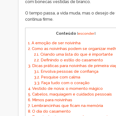
com bonecas vestidas de branco.
O tempo passa, a vida muda, mas o desejo de v
continua firme.
Conteúdo
[
esconder
]
1.
A emoção de ser noivinha
2.
Como as noivinhas podem se organizar melh
2.1.
Criando uma lista do que é importante
2.2.
Definindo o estilo do casamento
3.
Dicas práticas para noivinhas de primeira vi
3.1.
Envolva pessoas de confiança
3.2.
Pesquise com calma
3.3.
Faça tudo com o coração
4.
Vestido de noiva: o momento mágico
5.
Cabelos, maquiagem e cuidados pessoais
6.
Mimos para noivinhas
7.
Lembrancinhas que ficam na memória
8.
O dia do casamento