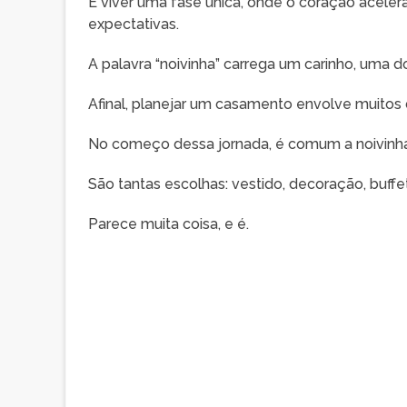
É viver uma fase única, onde o coração acelera,
expectativas.
A palavra “noivinha” carrega um carinho, uma
Afinal, planejar um casamento envolve muitos 
No começo dessa jornada, é comum a noivinha
São tantas escolhas: vestido, decoração, buffe
Parece muita coisa, e é.