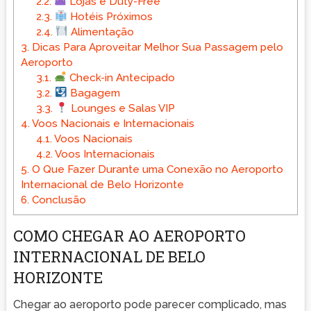
2.2.
Lojas e Duty-Free
2.3.
Hotéis Próximos
2.4.
Alimentação
3.
Dicas Para Aproveitar Melhor Sua Passagem pelo
Aeroporto
3.1.
Check-in Antecipado
3.2.
Bagagem
3.3.
Lounges e Salas VIP
4.
Voos Nacionais e Internacionais
4.1.
Voos Nacionais
4.2.
Voos Internacionais
5.
O Que Fazer Durante uma Conexão no Aeroporto
Internacional de Belo Horizonte
6.
Conclusão
COMO CHEGAR AO AEROPORTO
INTERNACIONAL DE BELO
HORIZONTE
Chegar ao aeroporto pode parecer complicado, mas